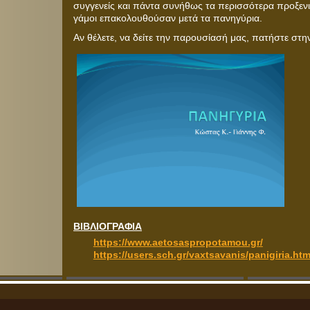
συγγενείς και πάντα συνήθως τα περισσότερα προξενιά
γάμοι επακολουθούσαν μετά τα πανηγύρια.
Αν θέλετε, να δείτε την παρουσίασή μας, πατήστε στ
ΒΙΒΛΙΟΓΡΑΦΙΑ
https://www.aetosaspropotamou.gr/
https://users.sch.gr/vaxtsavanis/panigiria.htm