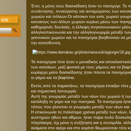
Έτσι, η μόνη τους διασκέδαση ήταν το πανηγύρι. Το
συνάντησης, συνεύρεσης και ανταμώματος των κατοί
χωριών και πόλεων.Οι κάτοικοι του ενός χωριού γνωρί
 SITE
κατοίκους των άλλων χωριών κυρίως μέσω των πανηγ
καθημερινές δουλειές, η έλλειψη συγκοινωνιακών μέσ
αλληλοεπικοινωνία και την αλληλογνωριμία μεταξύ τω
γειτονικών χωριών και τα πανηγύρια βοηθούσαν σε μ
την κατεύθυνση.
Τα πανηγύρια τότε ήταν ο μοναδικός και αποκλειστικ
των κατοίκων, μαζί φυσικά με τους γάμους και τα βαφτ
κυρίαρχο μέσο διασκέδασης ήταν πάντα τα πανηγύρια
οι γάμοι και τα βαφτίσια.
Εκτός από τα παραπάνω, τα πανηγύρια έπαιζαν τότε 
και σημαντική λειτουργία.
Αυτή της γνωριμίας μεταξύ των νέων του χωριού ή τω
κατάληξη το γάμο και την παντρειά. Τα πανηγύρια ήτα
τόπος που γίνονταν οι γνωριμίες μεταξύ των νέων και 
Η επικοινωνία τα παλιότερα χρόνια μεταξύ των νέων,
αυστηρών ηθών και εθίμων, ήταν πάρα πολύ δύσκολη.
πλησίασμα, όχι μόνο η συζήτηση και η συνομιλία, αλλ
ανάμεσα στο αγόρι και στο κορίτσι θεωρούνταν τότε κα