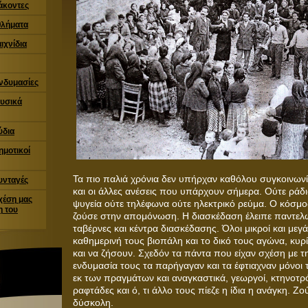
άκοντες
θλήματα
ιχνίδια
νδυμασίες
υσικά
ύδια
ημοτικοί
Τα πιο παλιά χρόνια δεν υπήρχαν καθόλου συγκοινωνί
υνταγές
και οι άλλες ανέσεις που υπάρχουν σήμερα. Ούτε ράδι
χέση μας
ψυγεία ούτε τηλέφωνα ούτε ηλεκτρικό ρεύμα. Ο κόσμ
η του
ζούσε στην απομόνωση. Η διασκέδαση έλειπε παντελώ
ταβέρνες και κέντρα διασκέδασης. Όλοι μικροί και μεγά
καθημερινή τους βιοπάλη και το δικό τους αγώνα, κυρ
και να ζήσουν. Σχεδόν τα πάντα που είχαν σχέση με τ
ενδυμασία τους τα παρήγαγαν και τα έφτιαχναν μόνοι 
εκ των πραγμάτων και αναγκαστικά, γεωργοί, κτηνοτρ
ραφτάδες και ό, τι άλλο τους πίεζε η ίδια η ανάγκη. Ζ
δύσκολη.