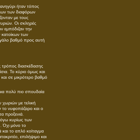
 πανηγύρι ήταν τόπος
κων των διαφόρων
ζονταν με τους
υριών. Οι σκληρές
ων εμπόδιζαν την
ν κατοίκων των
εγάλο βαθμό προς αυτή
ός τρόπος διασκέδασης
ίσια. Το κύριο όμως και
 και σε μικρότερο βαθμό
μια πολύ πιο σπουδαία
ν χωριών με τελική
ν το νυφοπάζαρο και ο
τα προξενιά.
 λόγω κυρίως των
 Όχι μόνο το
ά και το απλό κοίταγμα
τακριτέο, επιλήψιμο και