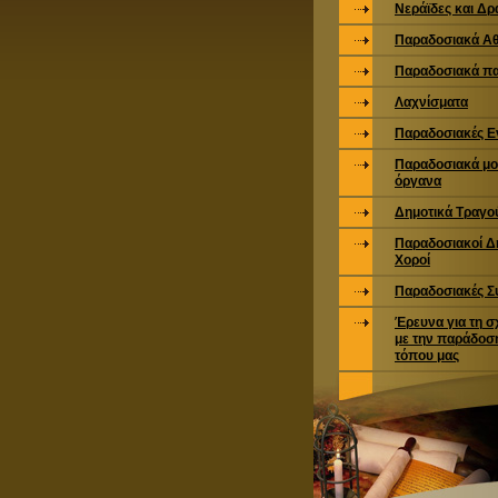
Νεράϊδες και Δρ
Παραδοσιακά Α
Παραδοσιακά πα
Λαχνίσματα
Παραδοσιακές Ε
Παραδοσιακά μο
όργανα
Δημοτικά Τραγο
Παραδοσιακοί Δ
Χοροί
Παραδοσιακές Σ
Έρευνα για τη σ
με την παράδοσ
τόπου μας