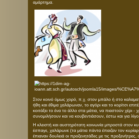
αμάρτημα.
Στον κοινό όμως χορό, π.χ. στον μπάλο ή στο καλαμα
ήθη και έθιμα χαλάρωναν, το αγόρι και το κορίτσι επι
κοιτάξει το ένα το άλλο στα μάτια, να πιαστούν χέρι - χέ
συνομιλήσουν και να κουβεντιάσουν, έστω και για λίγ
Η κλειστή και αυστηρότατη κοινωνία μπροστά στον κυ
έσπαγε, χαλάρωνε (τα μάτια πάντα έπαιζαν τον κυρία
έπιαναν δουλειά οι προξενητάδες με τις προξενήτρες, ο