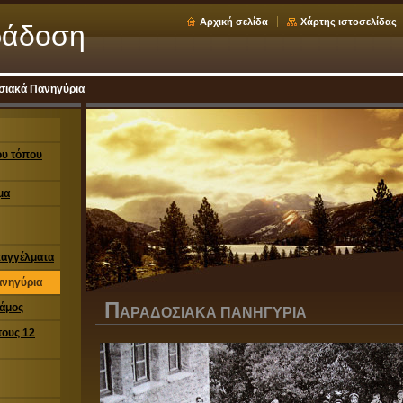
Αρχική σελίδα
Χάρτης ιστοσελίδας
ράδοση
σιακά Πανηγύρια
ου τόπου
μα
παγγέλματα
ανηγύρια
Π
άμος
ΑΡΑΔΟΣΙΑΚΆ ΠΑΝΗΓΎΡΙΑ
τους 12