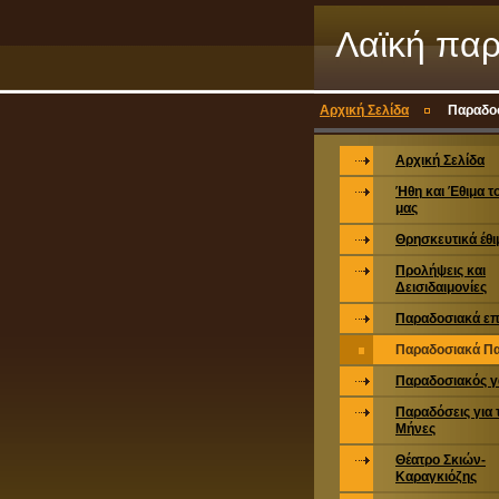
Λαϊκή πα
Αρχική Σελίδα
Παραδο
Αρχική Σελίδα
Ήθη και Έθιμα τ
μας
Θρησκευτικά έθι
Προλήψεις και
Δεισιδαιμονίες
Παραδοσιακά ε
Παραδοσιακά Π
Παραδοσιακός γ
Παραδόσεις για 
Μήνες
Θέατρο Σκιών-
Καραγκιόζης